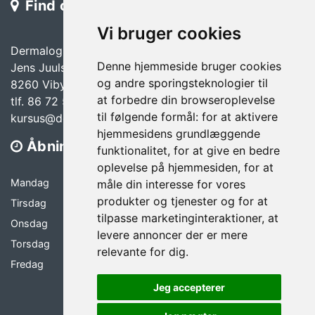
Find os
Vi bruger cookies
Dermalogicas kursuscenter i Aarhus
Denne hjemmeside bruger cookies
Jens Juuls Vej 22
og andre sporingsteknologier til
8260 Viby J
at forbedre din browseroplevelse
tlf. 86 72 58 00
til følgende formål:
for at aktivere
kursus@dermalogica.dk
hjemmesidens grundlæggende
Åbningstider
funktionalitet
,
for at give en bedre
oplevelse på hjemmesiden
,
for at
Mandag
08.30 - 16.00
måle din interesse for vores
produkter og tjenester og for at
Tirsdag
08.30 - 16.00
tilpasse marketinginteraktioner
,
at
Onsdag
08.30 - 16.00
levere annoncer der er mere
Torsdag
08.30 - 16.00
relevante for dig
.
Fredag
08.30 - 15.00
Jeg accepterer