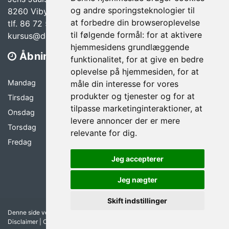
og andre sporingsteknologier til
8260 Viby J
at forbedre din browseroplevelse
tlf. 86 72 58 00
til følgende formål:
for at aktivere
kursus@dermalogica.dk
hjemmesidens grundlæggende
Åbningstider
funktionalitet
,
for at give en bedre
oplevelse på hjemmesiden
,
for at
Mandag
08.30 - 16.00
måle din interesse for vores
produkter og tjenester og for at
Tirsdag
08.30 - 16.00
tilpasse marketinginteraktioner
,
at
Onsdag
08.30 - 16.00
levere annoncer der er mere
Torsdag
08.30 - 16.00
relevante for dig
.
Fredag
08.30 - 15.00
Jeg accepterer
Jeg nægter
Skift indstillinger
Denne side vedligeholdes af FÆRCH A/S |
Medlemsbetingelser
|
Disclaimer
|
Opdater cookie præferencer