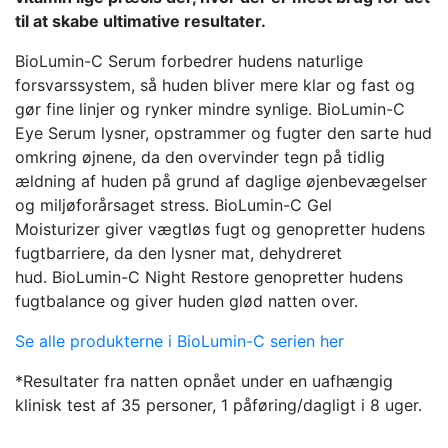
til at skabe ultimative resultater.
BioLumin-C Serum forbedrer hudens naturlige
forsvarssystem, så huden bliver mere klar og fast og
gør fine linjer og rynker mindre synlige. BioLumin-C
Eye Serum lysner, opstrammer og fugter den sarte hud
omkring øjnene, da den overvinder tegn på tidlig
ældning af huden på grund af daglige øjenbevægelser
og miljøforårsaget stress. BioLumin-C Gel
Moisturizer giver vægtløs fugt og genopretter hudens
fugtbarriere, da den lysner mat, dehydreret
hud. BioLumin-C Night Restore genopretter hudens
fugtbalance og giver huden glød natten over.
Se alle produkterne i BioLumin-C serien her
*Resultater fra natten opnået under en uafhængig
klinisk test af 35 personer, 1 påføring/dagligt i 8 uger.