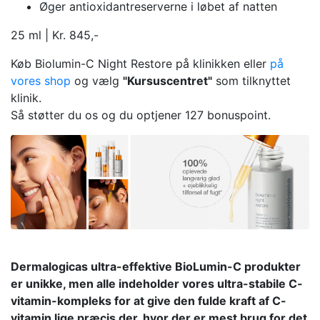
Øger antioxidantreserverne i løbet af natten
25 ml | Kr. 845,-
Køb Biolumin-C Night Restore på klinikken eller
på
vores shop
og vælg
"Kursuscentret"
som tilknyttet
klinik.
Så støtter du os og du optjener 127 bonuspoint.
Dermalogicas ultra-effektive BioLumin-C produkter
er unikke, men alle indeholder vores ultra-stabile C-
vitamin-kompleks for at give den fulde kraft af C-
vitamin lige præcis der, hvor der er mest brug for det